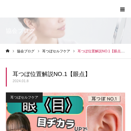
日本ナチュラリスト協会ー6時間で耳つぼを学び資格
取得を目指せる講座
協会ブログ
協会ブログ
耳つぼセルフケア
耳つぼ位置解説NO.1【眼点】
ホーム
耳つぼ位置解説NO.1【眼点】
2024.01.8
耳つぼセルフケア