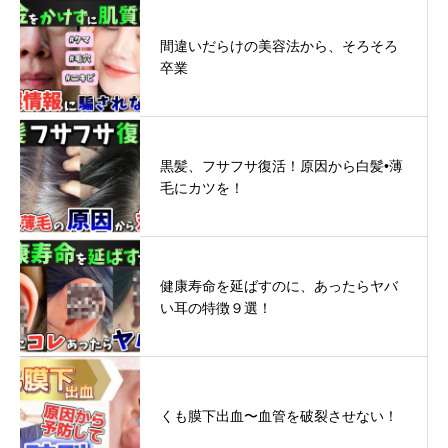
間違いだらけの美容法から、そろそろ
卒業
黒髪、フサフサ復活！原因から白髪•薄
毛にカツを！
健康寿命を延ばすのに、あったらヤバ
い耳の特徴９選！
くも膜下出血〜血管を破裂させない！