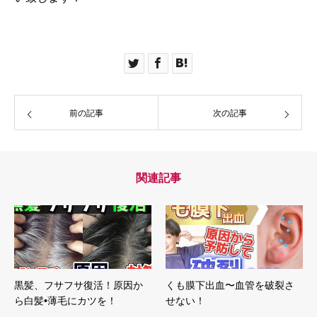
前の記事
次の記事
関連記事
黒髪、フサフサ復活！原因か
くも膜下出血〜血管を破裂さ
ら白髪•薄毛にカツを！
せない！