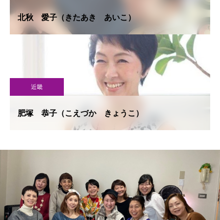
北秋 愛子（きたあき あいこ）
近畿
肥塚 恭子（こえづか きょうこ）