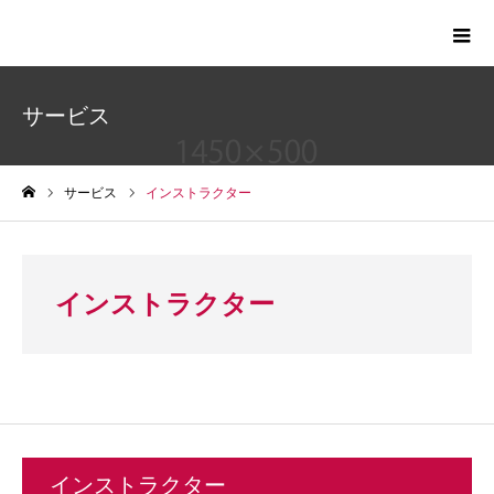
日本ナチュラリスト協会ー6時間で耳つぼを学び資格
取得を目指せる講座
サービス
サービス
インストラクター
ホーム
インストラクター
インストラクター